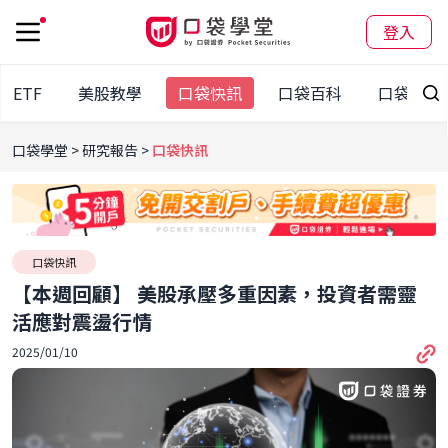
登入
股ETF
美股教學
口袋快訊
口袋百科
口袋觀點
口袋學堂
研究報告
口袋快訊
口袋快訊
【本週回顧】 美股承壓多重因素，投資者需靈
活應對震盪行情
2025/01/10