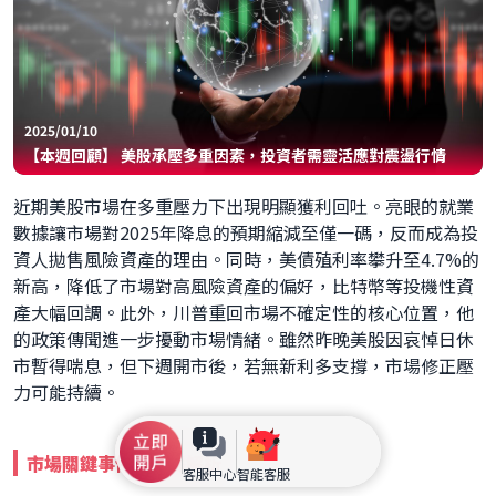
2025/01/10
【本週回顧】 美股承壓多重因素，投資者需靈活應對震盪行情
近期美股市場在多重壓力下出現明顯獲利回吐。亮眼的就業
數據讓市場對2025年降息的預期縮減至僅一碼，反而成為投
資人拋售風險資產的理由。同時，美債殖利率攀升至4.7%的
新高，降低了市場對高風險資產的偏好，比特幣等投機性資
產大幅回調。此外，川普重回市場不確定性的核心位置，他
的政策傳聞進一步擾動市場情緒。雖然昨晚美股因哀悼日休
市暫得喘息，但下週開市後，若無新利多支撐，市場修正壓
力可能持續。
市場關鍵事件與數據解析
客服中心
智能客服