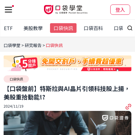
登入
股ETF
美股教學
口袋快訊
口袋百科
口袋觀點
口袋學堂
研究報告
口袋快訊
口袋快訊
【口袋盤前】特斯拉與AI晶片引領科技股上揚，
美股重拾動能!?
2024/11/19