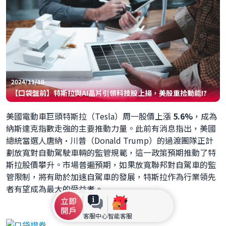
2024/11/19
【口袋盤前】特斯拉與AI晶片引領科技股上揚，美股重拾動能!?
美國電動車巨頭特斯拉（Tesla）周一股價上漲
5.6%
，成為
納斯達克指數走強的主要推動力量。此前有消息指出，美國
總統當選人唐納·川普（Donald Trump）的過渡團隊正計
劃放寬對自動駕駛車輛的監管規範，這一政策預期推動了特
斯拉股價攀升。市場普遍預期，如果放寬聯邦對自駕車的監
管限制，將有助於加速自駕車的發展，特斯拉作為行業領先
者有望成為最大的受益者。
客服中心
智能客服