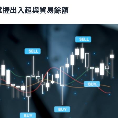
掌握出入超與貿易餘額