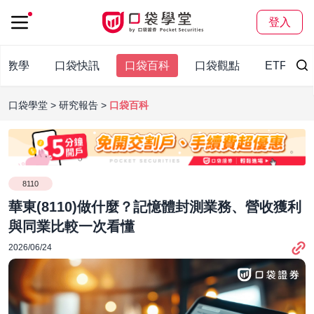
登入
股教學
口袋快訊
口袋百科
口袋觀點
ETF
口袋學堂
研究報告
口袋百科
8110
華東(8110)做什麼？記憶體封測業務、營收獲利
與同業比較一次看懂
2026/06/24