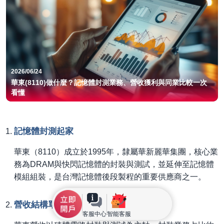
2026/06/24
華東(8110)做什麼？記憶體封測業務、營收獲利與同業比較一次
看懂
記憶體封測起家
華東（8110）成立於1995年，隸屬華新麗華集團，核心業
務為DRAM與快閃記憶體的封裝與測試，並延伸至記憶體
模組組裝，是台灣記憶體後段製程的重要供應商之一。
營收結構單純
客服中心
智能客服