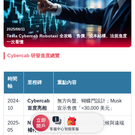
2025/06/11
Tesla Cybercab Robotaxi 全攻略：售價、成本結構、法規進度
一次看懂
Cybercab 研發進度總覽
時間
里程碑
重點內容
軸
2024-
Cybercab
無方向盤、蝴蝶門設計；Musk
10
首度亮相
宣示售價「<30,000 美元」
2025-
NHTSA
要求 Tesla 說明惡劣天候與遠端
客服中心
智能客服
05
補件要求
運維細節