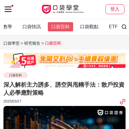
登入
股教學
口袋快訊
口袋百科
口袋觀點
ETF
口袋學堂
研究報告
口袋百科
口袋百科
深入解析主力誘多、誘空與甩轎手法：散戶投資
人必學應對策略
2025/03/27