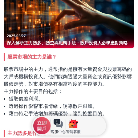
2025/03/27
深入解析主力誘多、誘空與甩轎手法：散戶投資人必學應對策略
股票市場的主力是誰？
股票市場中的主力，通常指的是擁有大量資金與股票籌碼的
大戶或機構投資人。他們能夠透過大量資金或資訊優勢影響
股價走勢，對市場價格有相當程度的掌控能力。
主力操作的主要目的包括：
獲取價差利潤。
透過操作影響市場情緒，誘導散戶跟風。
藉由特定手法增加籌碼優勢，達到控盤目的。
客服中心
智能客服
主力誘多是什麼意思？