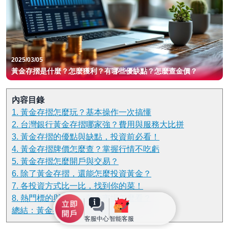
2025/03/05
黃金存摺是什麼？怎麼獲利？有哪些優缺點？怎麼查金價？
內容目錄
1. 黃金存摺怎麼玩？基本操作一次搞懂
2. 台灣銀行黃金存摺哪家強？費用與服務大比拼
3. 黃金存摺的優點與缺點，投資前必看！
4. 黃金存摺牌價怎麼查？掌握行情不吃虧
5. 黃金存摺怎麼開戶與交易？
6. 除了黃金存摺，還能怎麼投資黃金？
7. 各投資方式比一比，找到你的菜！
8. 熱門標的與趨勢，黃金市場怎麼看？
總結：黃金存摺與投資全攻略
客服中心
智能客服