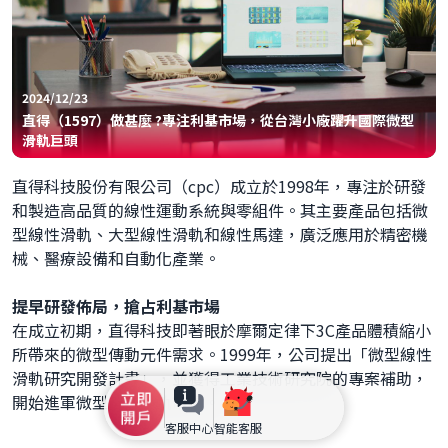
2024/12/23
直得（1597）做甚麼 ?專注利基市場，從台灣小廠躍升國際微型
滑軌巨頭
直得科技股份有限公司（cpc）成立於1998年，專注於研發
和製造高品質的線性運動系統與零組件。其主要產品包括微
型線性滑軌、大型線性滑軌和線性馬達，廣泛應用於精密機
械、醫療設備和自動化產業。
提早研發佈局，搶占利基市場
在成立初期，直得科技即著眼於摩爾定律下3C產品體積縮小
所帶來的微型傳動元件需求。1999年，公司提出「微型線性
滑軌研究開發計畫」，並獲得工業技術研究院的專案補助，
開始進軍微型線性滑軌市場。
客服中心
智能客服