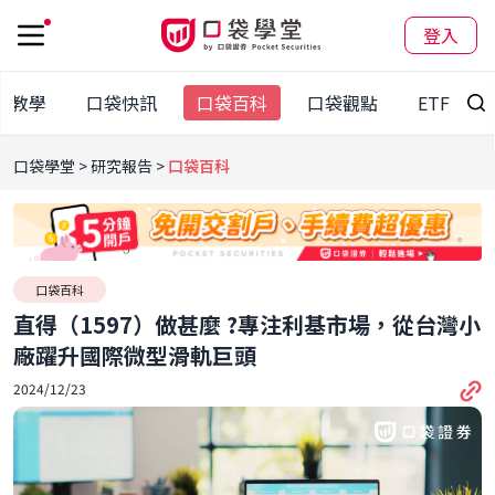
登入
股教學
口袋快訊
口袋百科
口袋觀點
ETF
口袋學堂
研究報告
口袋百科
口袋百科
直得（1597）做甚麼 ?專注利基市場，從台灣小
廠躍升國際微型滑軌巨頭
2024/12/23