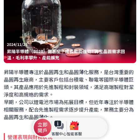
2024/11/25
昇陽半導體（8028）做甚麼？成長動能強勁 ! 再生晶圓需求回
溫，毛利率攀升、產能擴充
昇陽半導體專注於晶圓再生和晶圓薄化服務，是台灣重要的
晶圓再生廠商，主要客戶包括台積電、聯電等國際半導體巨
頭。其產品應用於先進製程和封裝領域，滿足高端製程對潔
淨度和高規格的需求。
早期，公司以鋰電池市場為拓展目標，但近年專注於半導體
相關服務，配合先進製程需求逐步提升產能，業務主要分為
晶圓再生和晶圓薄化。
客服中心
智能客服
營運表現與財務狀況