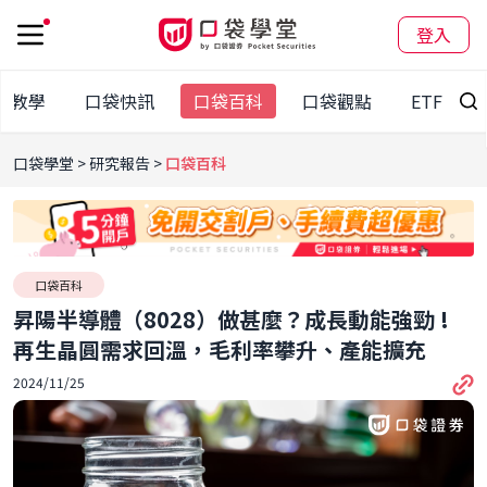
登入
股教學
口袋快訊
口袋百科
口袋觀點
ETF
口袋學堂
研究報告
口袋百科
口袋百科
昇陽半導體（8028）做甚麼？成長動能強勁 !
再生晶圓需求回溫，毛利率攀升、產能擴充
2024/11/25