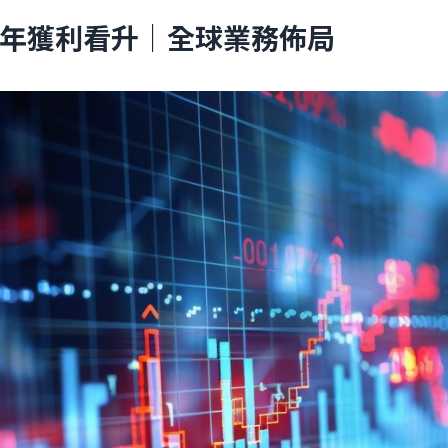
？明年獲利看升｜全球業務佈局