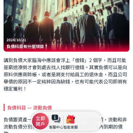
2024/10/21
負債科目有什麼項目？
講到負債大家腦海中應該會浮上「借錢」2 個字，而且可能
是窮途潦倒才會到處去找人找銀行借錢。其實負債可以是向
原料供應商賒帳，或者是將支付給員工的退休金，而且公司
舉債的原因不一定純粹因為缺錢，也有可能代表公司即將有
穩定獲利！
負債科目 — 流動負債
負債跟資產一樣，區分為流動負債和非流動負債，流動和非
流動負債分別有哪些科目。流動負債是指 1 年內到期的債
客服中心
智能客服