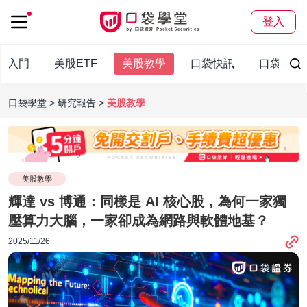
登入
股入門
美股ETF
美股教學
口袋快訊
口袋百科
口袋學堂
研究報告
美股教學
美股教學
輝達 vs 博通：同樣是 AI 核心股，為何一家獨
壓算力大腦，一家卻成為網路與軟體地基？
2025/11/26