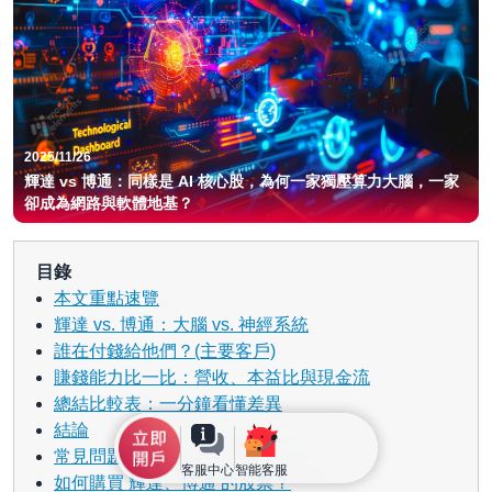
2025/11/26
輝達 vs 博通：同樣是 AI 核心股，為何一家獨壓算力大腦，一家
卻成為網路與軟體地基？
目錄
本文重點速覽
輝達 vs. 博通：大腦 vs. 神經系統
誰在付錢給他們？(主要客戶)
賺錢能力比一比：營收、本益比與現金流
總結比較表：一分鐘看懂差異
結論
常見問題 (FAQ)
客服中心
智能客服
如何購買 輝達、博通 的股票？