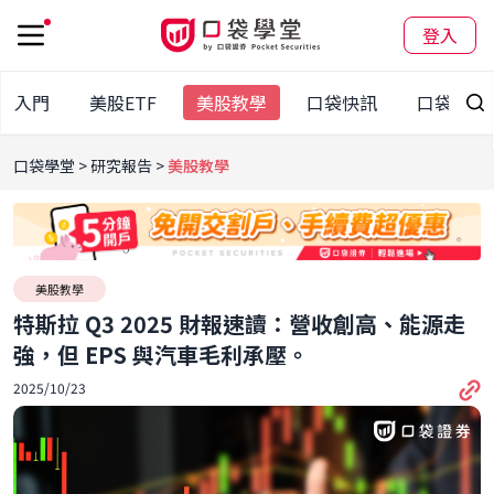
登入
股入門
美股ETF
美股教學
口袋快訊
口袋百科
口袋學堂
研究報告
美股教學
美股教學
特斯拉 Q3 2025 財報速讀：營收創高、能源走
強，但 EPS 與汽車毛利承壓。
2025/10/23