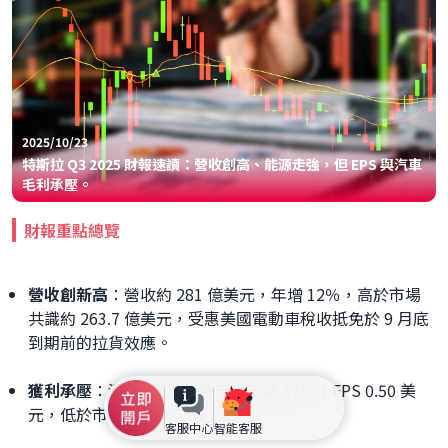
2025/10/23
特斯拉 Q3 2025 財報速讀：營收創高、能源走強，但 EPS 與汽車
毛利承壓。
財報重點總覽
營收創新高
：營收約 281 億美元，年增 12％，高於市場
共識約 263.7 億美元，受惠美國電動車稅收抵免於 9 月底
到期前的拉貨效應。
獲利承壓
：淨利約 14 億美元，年減 37％；EPS 0.50 美
元，低於市場預期 0.55 美元。
客服中心
智能客服