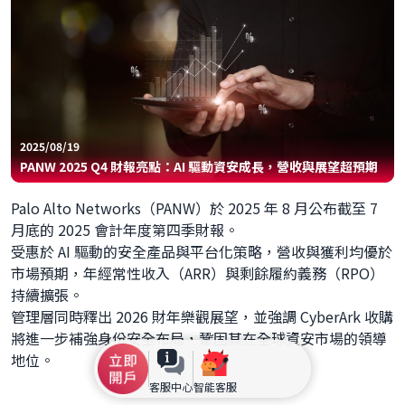
2025/08/19
PANW 2025 Q4 財報亮點：AI 驅動資安成長，營收與展望超預期
Palo Alto Networks（PANW）於 2025 年 8 月公布截至 7
月底的 2025 會計年度第四季財報。
受惠於 AI 驅動的安全產品與平台化策略，營收與獲利均優於
市場預期，年經常性收入（ARR）與剩餘履約義務（RPO）
持續擴張。
管理層同時釋出 2026 財年樂觀展望，並強調 CyberArk 收購
將進一步補強身份安全布局，鞏固其在全球資安市場的領導
地位。
客服中心
智能客服