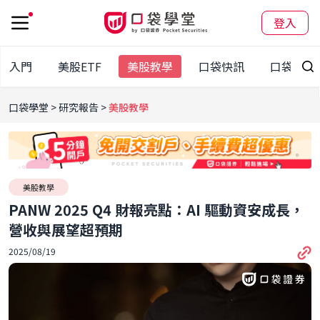
登入
股入門
美股ETF
美股教學
口袋快訊
口袋百科
口袋學堂
研究報告
美股教學
美股教學
PANW 2025 Q4 財報亮點：AI 驅動資安成長，
營收與展望超預期
2025/08/19