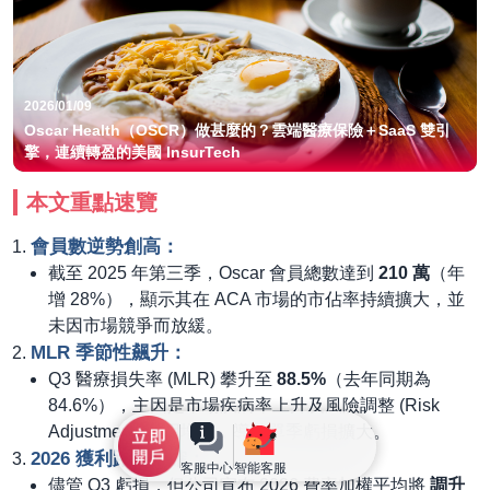
2026/01/09
Oscar Health（OSCR）做甚麼的？雲端醫療保險＋SaaS 雙引
擎，連續轉盈的美國 InsurTech
本文重點速覽
會員數逆勢創高
：
截至 2025 年第三季，Oscar 會員總數達到
210 萬
（年
增 28%），顯示其在 ACA 市場的市佔率持續擴大，並
未因市場競爭而放緩。
MLR 季節性飆升
：
Q3 醫療損失率 (MLR) 攀升至
88.5%
（去年同期為
84.6%），主因是市場疾病率上升及風險調整 (Risk
Adjustment) 費用增加，導致單季虧損擴大。
2026 獲利路徑明確
：
客服中心
智能客服
儘管 Q3 虧損，但公司宣布 2026 費率加權平均將
調升