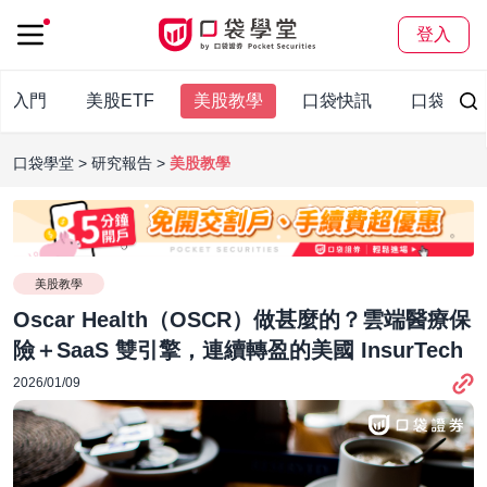
登入
股入門
美股ETF
美股教學
口袋快訊
口袋百科
口袋學堂
研究報告
美股教學
美股教學
Oscar Health（OSCR）做甚麼的？雲端醫療保
險＋SaaS 雙引擎，連續轉盈的美國 InsurTech
2026/01/09