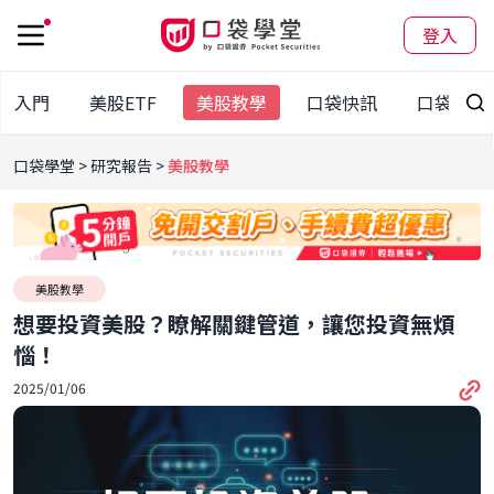
登入
股入門
美股ETF
美股教學
口袋快訊
口袋百科
口袋學堂
研究報告
美股教學
美股教學
想要投資美股？瞭解關鍵管道，讓您投資無煩
惱！
2025/01/06