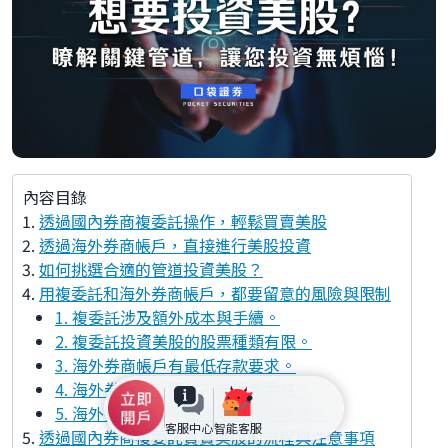
內容目錄
透過國內券商複委託操作，輕鬆買賣美股
透過海外券商帳戶，直接進行美股投資
如何挑選合適的管道投資美股？
用複委託和海外券商帳戶，都要留意的風險與限制
1. 複委託涉及額外成本與手續。
2. 複委託投資美股的股票種類有限。
3. 海外券商帳戶有最低存款要求。
4. 海外券商帳戶通常不支援複委託。
5. 海外券商帳戶存在匯率波動的風險。
客服中心
智能客服
透過國內券商複委託買賣美股的流程與注意事項