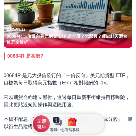
2025/08/22
00684R 一倍反向美元期貨 ETF 是什麼？怎麼買？優缺點與適合
族群全解析
00684R 是甚麼?
00684R 是元大投信發行的「一倍反向」美元期貨型 ETF，
目標為每日取得美元指數（ER）相對報酬的 -1×。
它以期貨合約建立部位，透過每日重新平衡維持目標曝險，
因此更貼近短期操作與避險用途。
本檔不配息、管理費 0.8%，無傳統意義上的「成分股」，屬
以衍生品建構的指數追蹤工具。
客服中心
智能客服