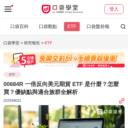
登入
口袋百科
口袋觀點
ETF
口袋盤前報
口袋學堂
研究報告
ETF
ETF
00684R 一倍反向美元期貨 ETF 是什麼？怎麼
買？優缺點與適合族群全解析
2025/08/22