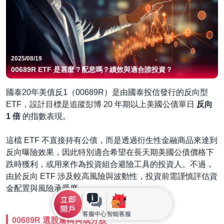
2025/08/19
00689R ETF 是甚麼？配息嗎？績效與適合誰投資？
國泰20年美債反1（00689R）是由國泰投信發行的反向型
ETF，設計目標是追蹤彭博 20 年期以上美國公債單日
反向
1 倍
的指數表現。
這檔 ETF 不直接持有公債，而是透過衍生性金融商品來達到
反向曝險效果，因此特別適合希望在長天期美國公債價格下
跌時獲利，或用來作為投資組合避險工具的投資人。不過，
由於反向 ETF 涉及較高風險與波動性，投資前需謹慎評估資
金配置與風險承受度。
客服中心
智能客服
00689R 選股邏輯與成分股