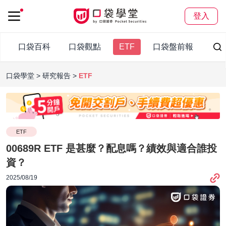
登入
口袋百科
口袋觀點
ETF
口袋盤前報
口袋學堂
研究報告
ETF
ETF
00689R ETF 是甚麼？配息嗎？績效與適合誰投
資？
2025/08/19