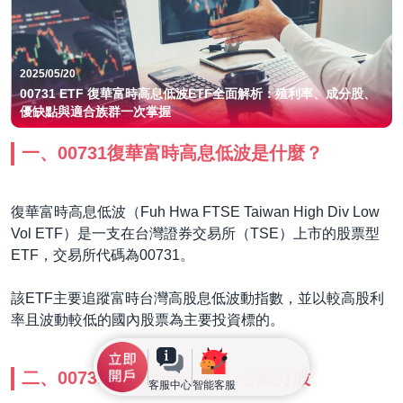
2025/05/20
00731 ETF 復華富時高息低波ETF全面解析：殖利率、成分股、
優缺點與適合族群一次掌握
一、00731復華富時高息低波是什麼？
復華富時高息低波（Fuh Hwa FTSE Taiwan High Div Low
Vol ETF）是一支在台灣證券交易所（TSE）上市的股票型
ETF，交易所代碼為00731。
該ETF主要追蹤富時台灣高股息低波動指數，並以較高股利
率且波動較低的國內股票為主要投資標的。
二、00731 選股邏輯及前十名成分股
客服中心
智能客服