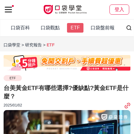
登入
口袋百科
口袋觀點
ETF
口袋盤前報
口袋學堂
研究報告
ETF
ETF
台美黃金ETF有哪些選擇?優缺點?黃金ETF是什
麼？
2025/01/02