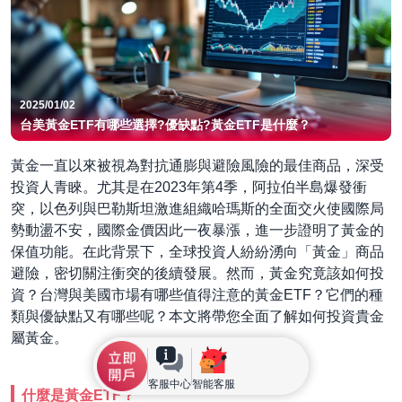
2025/01/02
台美黃金ETF有哪些選擇?優缺點?黃金ETF是什麼？
黃金一直以來被視為對抗通膨與避險風險的最佳商品，深受
投資人青睞。尤其是在2023年第4季，阿拉伯半島爆發衝
突，以色列與巴勒斯坦激進組織哈瑪斯的全面交火使國際局
勢動盪不安，國際金價因此一夜暴漲，進一步證明了黃金的
保值功能。在此背景下，全球投資人紛紛湧向「黃金」商品
避險，密切關注衝突的後續發展。然而，黃金究竟該如何投
資？台灣與美國市場有哪些值得注意的黃金ETF？它們的種
類與優缺點又有哪些呢？本文將帶您全面了解如何投資貴金
屬黃金。
客服中心
智能客服
什麼是黃金ETF？