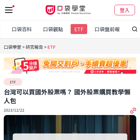
登入
訊
口袋百科
口袋觀點
ETF
口袋盤前報
口袋學堂
研究報告
ETF
ETF
台灣可以買國外股票嗎？ 國外股票購買教學懶
人包
2023/12/22