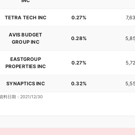
INC
TETRA TECH INC
0.27%
7,6
AVIS BUDGET
0.28%
5,8
GROUP INC
EASTGROUP
0.27%
5,7
PROPERTIES INC
SYNAPTICS INC
0.32%
5,5
資料日期：2021/12/30