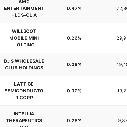
AMC
ENTERTAINMENT
0.47%
72,8
HLDS-CL A
WILLSCOT
MOBILE MINI
0.26%
29,9
HOLDING
BJ'S WHOLESALE
0.28%
19,4
CLUB HOLDINGS
LATTICE
SEMICONDUCTO
0.30%
19,2
R CORP
INTELLIA
THERAPEUTICS
0.28%
9,8