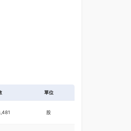
數
單位
,481
股