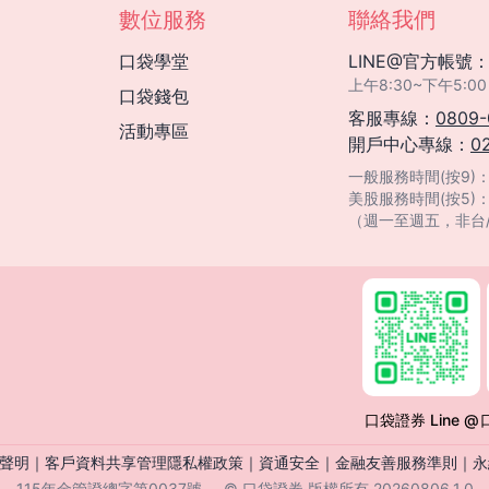
數位服務
聯絡我們
口袋學堂
LINE@官方帳號
上午8:30~下午5
口袋錢包
客服專線：
0809-
活動專區
開戶中心專線：
0
一般服務時間(按9)：08
美股服務時間(按5)
（週一至週五，非台
口袋證券 Line @
聲明
｜
客戶資料共享管理隱私權政策
｜
資通安全
｜
金融友善服務準則
｜
永
115年金管證總字第0037號
© 口袋證券 版權所有 20260806_1.0