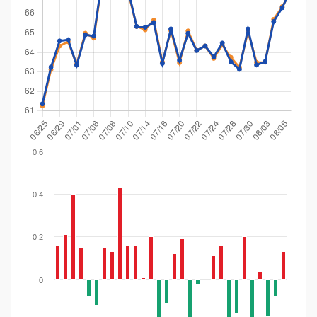
0.6
0.4
0.2
0