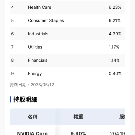
4
Health Care
6.23%
5
Consumer Staples
6.21%
6
Industrials
4.39%
7
Utilities
1.17%
8
Financials
1.14%
9
Energy
0.40%
資料日期：2023/05/12
持股明細
名稱
權重
股數
NVIDIA Corp
9.90%
204,196,2