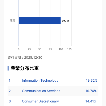
股票
100 %
100 %
0
25
50
75
100
125
資料日期：2025/12/30
產業分布比重
1
Information Technology
49.32%
2
Communication Services
16.74%
3
Consumer Discretionary
14.41%