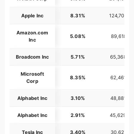
Apple Inc
8.31%
124,705,8
Amazon.com
5.08%
89,618,71
Inc
Broadcom Inc
5.71%
65,368,87
Microsoft
8.35%
62,461,93
Corp
Alphabet Inc
3.10%
48,881,04
Alphabet Inc
2.91%
45,629,09
Tesla Inc
3.40%
30,627,31