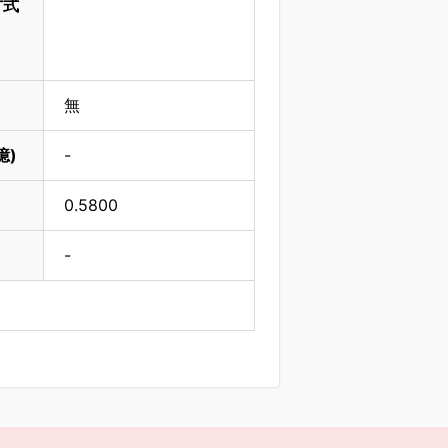
方式
向
無
億)
-
0.5800
-