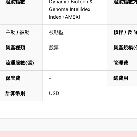
追蹤指數
Dynamic Biotech &
追蹤指數
Genome Intellidex
Index (AMEX)
主動 / 被動
被動型
槓桿 / 反
資產種類
股票
資產規模(
流通股數(張)
-
管理費
保管費
-
總費用
計算幣別
USD