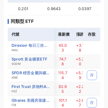
0.201
0.9643
0.0397
同類型 ETF
代號
最新價
漲跌
存股
漲跌幅 (
Direxion 每日三倍做多房屋建商股ETF
45.0
+3.1
+7.6
3
8
0
NAIL
Sprott 黃金礦業ETF
74.7
+5.2
+7.4
8
0
7
SGDM
SPDR 標普金屬與礦產業ETF
115.7
+5.3
+4.8
存
4
9
8
XME
First Trust 原物料AlphaDEX指數ETF
82.9
+2.2
+2.7
5
2
5
FXZ
iShares 美國房屋建築業ETF
101.1
+2.6
+2.7
存
4
7
1
ITB