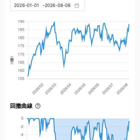
-
股價(元)
回撤曲線