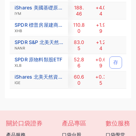
iShares 美國基礎原物料ETF
188.
+4.0
+2.1
46
4
9
IYM
SPDR 標普房屋建商ETF
110.8
+1.9
+1.8
0
9
3
XHB
SPDR S&P 北美天然資源ETF
83.0
+1.2
+1.5
5
4
2
NANR
SPDR 原物料類股ETF
52.8
+0.6
+1.3
存
6
9
2
XLB
iShares 北美天然資源ETF
60.6
+0.3
+0.5
0
5
8
IGE
關於口袋證券
產品專區
數位服務
產品服務
口袋台股
口袋學堂