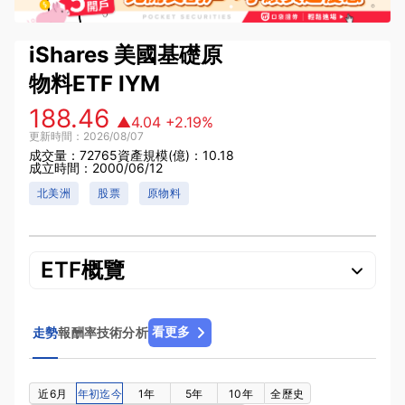
iShares 美國基礎原
物料ETF
IYM
188.46
▲4.04
+2.19%
更新時間：2026/08/07
成交量：72765
資產規模(億)：10.18
成立時間：2000/06/12
北美洲
股票
原物料
ETF概覽
看更多
走勢
報酬率
技術分析
近6月
年初迄今
1年
5年
10年
全歷史