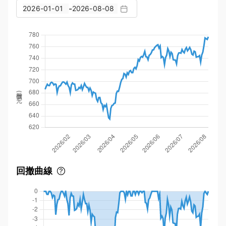
-
股價(元)
回撤曲線