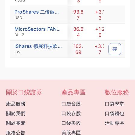
3
9
5
FNGU
ProShares 二倍做多半導體ETF
93.6
+3.1
+3.4
7
3
6
USD
MicroSectors FANG 尖牙股與創新指數每日三倍做多ETN
36.6
+1.2
+3.3
4
0
9
BULZ
iShares 擴展科技軟體類股ETF
102.
+3.2
+3.2
存
69
7
9
IGV
關於口袋證券
產品專區
數位服務
產品服務
口袋台股
口袋學堂
關於我們
口袋存股
口袋錢包
關於團隊
口袋美股
活動專區
服務公告
美股專區