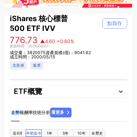
iShares 核心標普
點我存
500 ETF
IVV
776.73
▲4.60
+0.60%
更新時間：2026/08/07
成交量：3820075
資產規模(億)：9041.62
成立時間：2000/05/15
北美洲
股票
ETF概覽
看更多
走勢
報酬率
技術分析
近6月
年初迄今
1年
5年
10年
全歷史