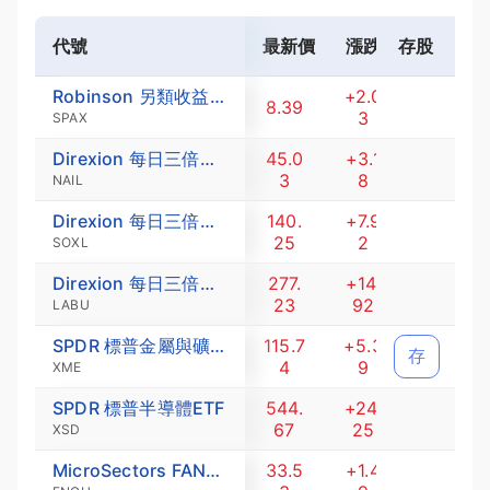
代號
最新價
漲跌
存股
漲跌幅 (
Robinson 另類收益率合併前SPAC主動型ETF
+2.0
+31.
8.39
3
92
SPAX
Direxion 每日三倍做多房屋建商股ETF
45.0
+3.1
+7.6
3
8
0
NAIL
Direxion 每日三倍做多半導體ETF
140.
+7.9
+5.9
25
2
9
SOXL
Direxion 每日三倍做多標普500生技ETF
277.
+14.
+5.6
23
92
9
LABU
SPDR 標普金屬與礦產業ETF
115.7
+5.3
+4.8
存
4
9
8
XME
SPDR 標普半導體ETF
544.
+24.
+4.6
67
25
6
XSD
MicroSectors FANG+ 尖牙股指數每日三倍做多ETN
33.5
+1.4
+4.6