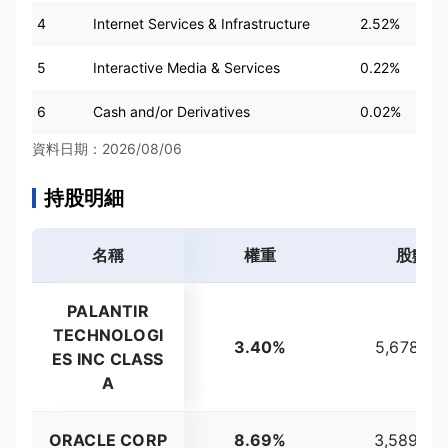
4
Internet Services & Infrastructure
2.52%
5
Interactive Media & Services
0.22%
6
Cash and/or Derivatives
0.02%
資料日期：2026/08/06
持股明細
名稱
權重
股數
PALANTIR
TECHNOLOGI
3.40%
5,678,14
ES INC CLASS
A
ORACLE CORP
8.69%
3,589,95