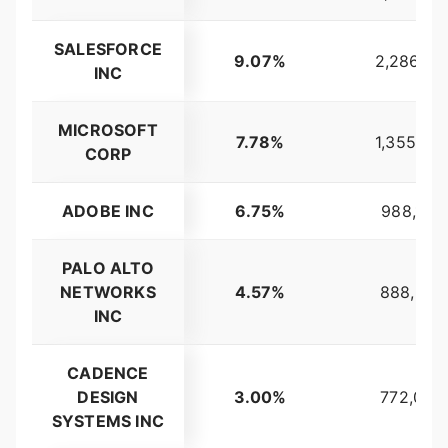
SALESFORCE
9.07%
2,286,16
INC
MICROSOFT
7.78%
1,355,87
CORP
ADOBE INC
6.75%
988,153
PALO ALTO
NETWORKS
4.57%
888,327
INC
CADENCE
DESIGN
3.00%
772,099
SYSTEMS INC