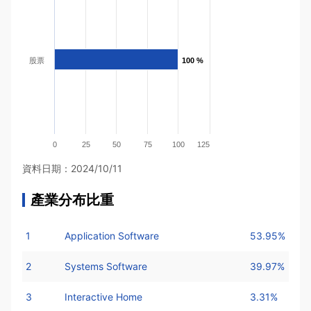
股票
100 %
100 %
0
25
50
75
100
125
資料日期：2024/10/11
產業分布比重
1
Application Software
53.95%
2
Systems Software
39.97%
3
Interactive Home
3.31%