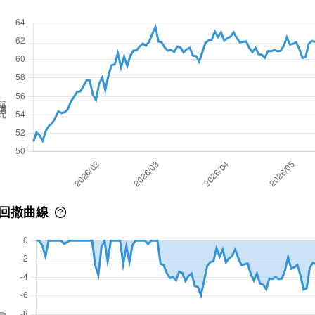
價(元)
回撤曲線
撤率(