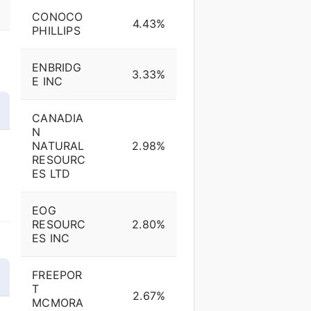
CONOCO
4.43%
PHILLIPS
ENBRIDG
3.33%
E INC
CANADIA
N
NATURAL
2.98%
RESOURC
ES LTD
EOG
RESOURC
2.80%
ES INC
FREEPOR
T
2.67%
MCMORA