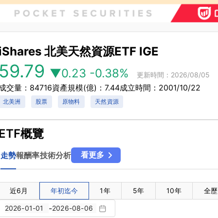
iShares 北美天然資源ETF
IGE
59.79
▼0.23
-0.38%
更新時間：2026/08/05
成交量：84716
資產規模(億)：7.44
成立時間：2001/10/22
北美洲
股票
原物料
天然資源
ETF概覽
看更多
走勢
報酬率
技術分析
近6月
年初迄今
1年
5年
10年
全歷
-