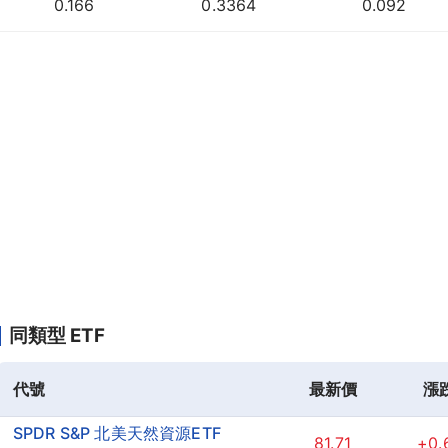
0.166
0.3364
0.092
同類型 ETF
代號
最新價
漲
SPDR S&P 北美天然資源ETF
81.71
+0.