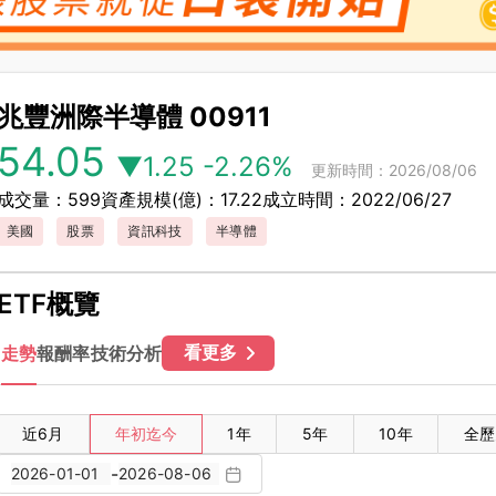
兆豐洲際半導體
00911
54.05
▼1.25
-2.26%
更新時間：2026/08/06
成交量：599
資產規模(億)：17.22
成立時間：2022/06/27
美國
股票
資訊科技
半導體
ETF概覽
看更多
走勢
報酬率
技術分析
近6月
年初迄今
1年
5年
10年
全歷
-