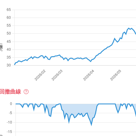
價(元)
回撤曲線
撤率(