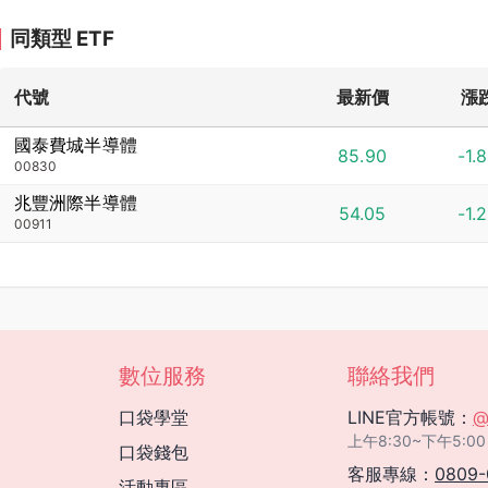
同類型 ETF
代號
最新價
漲
國泰費城半導體
85.90
-1.
00830
兆豐洲際半導體
54.05
-1.
00911
數位服務
聯絡我們
口袋學堂
LINE官方帳號：
@
上午8:30~下午5
口袋錢包
客服專線：
0809-
活動專區