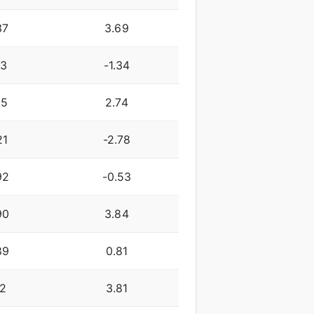
37
3.69
73
-1.34
15
2.74
21
-2.78
92
-0.53
90
3.84
89
0.81
12
3.81