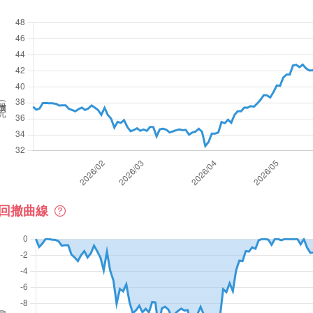
價(元)
回撤曲線
撤率(