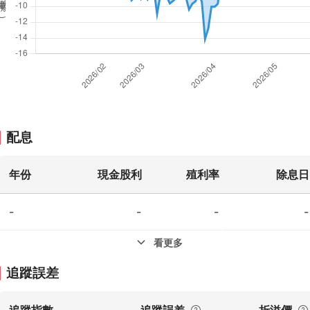
%
)
配息
年份
現金股利
殖利率
除息日
-
-
-
-
看更多
追蹤誤差
追蹤指數
追蹤誤差
折溢價