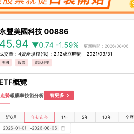
永豐美國科技
00886
45.94
▼0.74
-1.59%
更新時間：2026/08/06
成交量：4
資產規模(億)：2.12
成立時間：2021/03/31
美國
股票
資訊科技
ETF概覽
看更多
走勢
報酬率
技術分析
近6月
年初迄今
1年
5年
10年
全歷
-