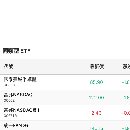
同類型 ETF
代號
最新價
漲
國泰費城半導體
85.90
-1.
00830
富邦NASDAQ
122.00
-1.
00662
富邦NASDAQ反1
2.43
+0.
00671R
統一FANG+
140.15
-1.