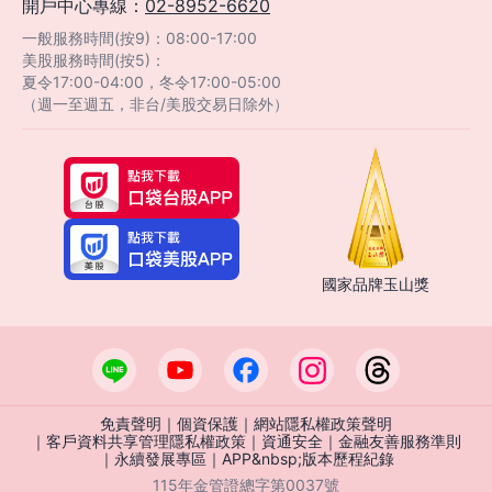
開戶中心專線：
02-8952-6620
一般服務時間(按9)：08:00-17:00
美股服務時間(按5)：
夏令17:00-04:00，冬令17:00-05:00
（週一至週五，非台/美股交易日除外）
國家品牌玉山獎
免責聲明
｜
個資保護
｜
網站隱私權政策聲明
｜
客戶資料共享管理隱私權政策
｜
資通安全
｜
金融友善服務準則
｜
永續發展專區
｜
APP&nbsp;版本歷程紀錄
客服中心
智能客服
115年金管證總字第0037號