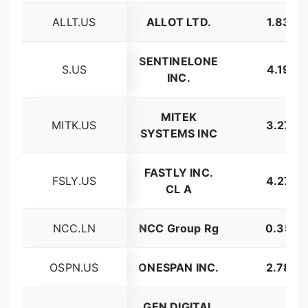
ALLT.US
ALLOT LTD.
1.83%
SENTINELONE
S.US
4.19%
INC.
MITEK
MITK.US
3.27%
SYSTEMS INC
FASTLY INC.
FSLY.US
4.27%
CL A
NCC.LN
NCC Group Rg
0.35%
OSPN.US
ONESPAN INC.
2.78%
GEN DIGITAL