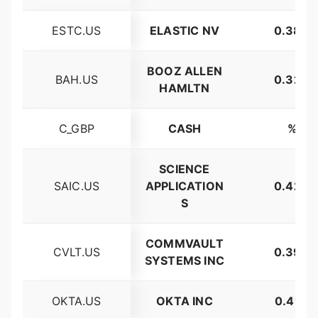
ESTC.US
ELASTIC NV
0.38%
BOOZ ALLEN
BAH.US
0.32%
HAMLTN
C_GBP
CASH
%
SCIENCE
SAIC.US
APPLICATION
0.42%
S
COMMVAULT
CVLT.US
0.39%
SYSTEMS INC
OKTA.US
OKTA INC
0.41%