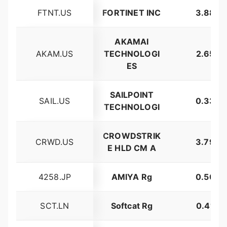
FTNT.US
FORTINET INC
3.88%
AKAMAI
AKAM.US
TECHNOLOGI
2.65%
ES
SAILPOINT
SAIL.US
0.33%
TECHNOLOGI
CROWDSTRIK
CRWD.US
3.79%
E HLD CM A
4258.JP
AMIYA Rg
0.50%
SCT.LN
Softcat Rg
0.41%