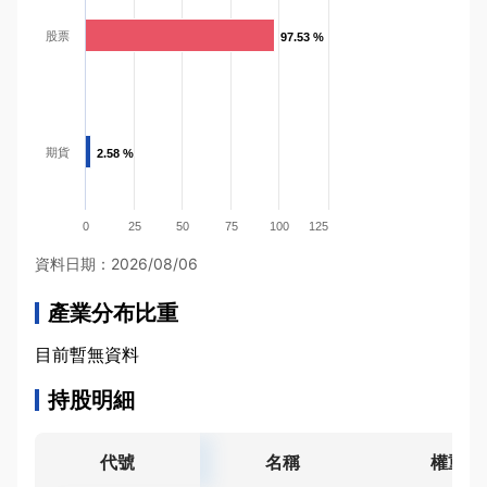
股票
97.53 %
97.53 %
期貨
2.58 %
2.58 %
0
25
50
75
100
125
資料日期：2026/08/06
產業分布比重
目前暫無資料
持股明細
代號
名稱
權重