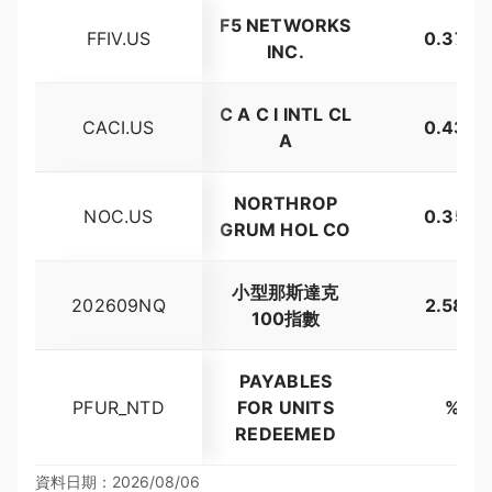
F5 NETWORKS
FFIV.US
0.37%
INC.
C A C I INTL CL
CACI.US
0.43%
A
NORTHROP
NOC.US
0.35%
GRUM HOL CO
小型那斯達克
202609NQ
2.58%
100指數
PAYABLES
PFUR_NTD
FOR UNITS
%
REDEEMED
資料日期：2026/08/06