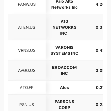
Palo Alto
PANW.US
4.26%
Networks Inc
A10
ATEN.US
NETWORKS
0.32%
INC.
VARONIS
VRNS.US
0.43%
SYSTEMS INC
BROADCOM
AVGO.US
3.09%
INC
ATO.FP
Atos
0.27%
PARSONS
PSN.US
0.28%
CORP