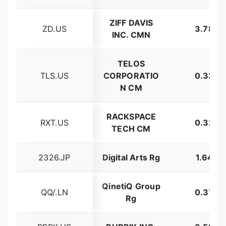
ZIFF DAVIS
ZD.US
3.78%
INC. CMN
TELOS
TLS.US
CORPORATIO
0.33%
N CM
RACKSPACE
RXT.US
0.32%
TECH CM
2326.JP
Digital Arts Rg
1.64%
QinetiQ Group
QQ/.LN
0.37%
Rg