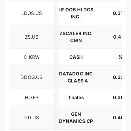
LEIDOS HLDGS
LDOS.US
0.37%
INC.
ZSCALER INC.
ZS.US
0.41%
CMN
C_KRW
CASH
%
DATADOG INC
DDOG.US
0.33%
- CLASS A
HO.FP
Thales
0.39%
GEN
GD.US
0.40%
DYNAMICS CP