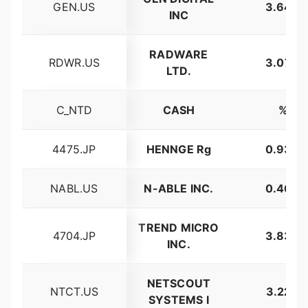
GEN.US
3.64%
INC
RADWARE
RDWR.US
3.07%
LTD.
C_NTD
CASH
%
4475.JP
HENNGE Rg
0.93%
NABL.US
N-ABLE INC.
0.46%
TREND MICRO
4704.JP
3.83%
INC.
NETSCOUT
NTCT.US
3.22%
SYSTEMS I