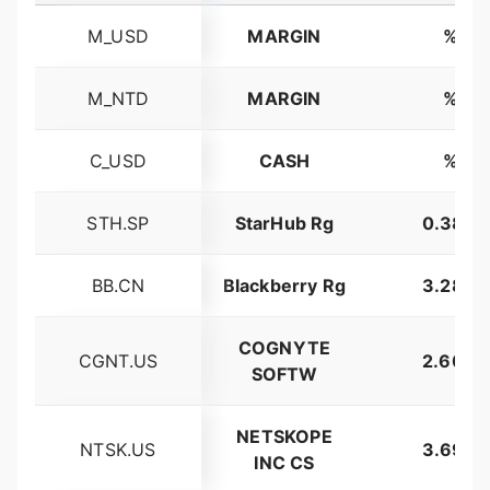
M_USD
MARGIN
%
M_NTD
MARGIN
%
C_USD
CASH
%
STH.SP
StarHub Rg
0.38%
BB.CN
Blackberry Rg
3.28%
COGNYTE
CGNT.US
2.60%
SOFTW
NETSKOPE
NTSK.US
3.69%
INC CS