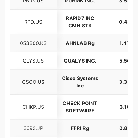
RBRK.US
RUBRIK INC.
3.59%
RAPID7 INC
RPD.US
0.43%
CMN STK
053800.KS
AHNLAB Rg
1.47%
QLYS.US
QUALYS INC.
5.56%
Cisco Systems
CSCO.US
3.35%
Inc
CHECK POINT
CHKP.US
3.10%
SOFTWARE
3692.JP
FFRI Rg
0.81%